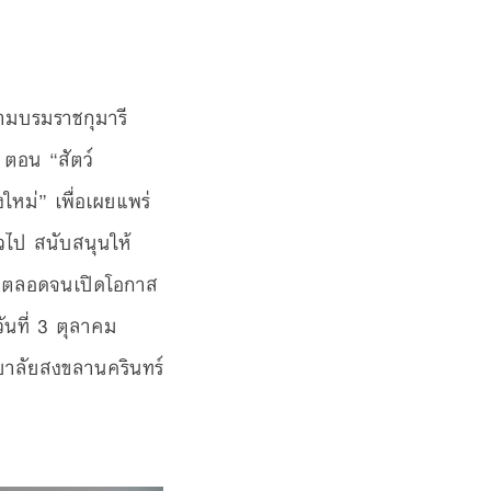
ามบรมราชกุมารี
ตอน “สัตว์
ใหม่” เพื่อเผยแพร่
่วไป สนับสนุนให้
า ตลอดจนเปิดโอกาส
ันที่ 3 ตุลาคม
าลัยสงขลานครินทร์