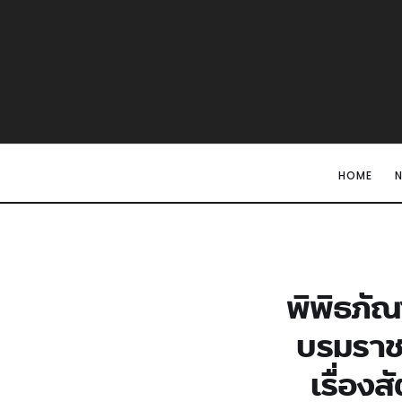
HOME
พิพิธภั
บรมราชก
เรื่อง