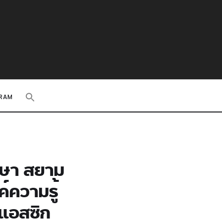
RAM
รษา สยาม
์ความรู้
รแอสซิก