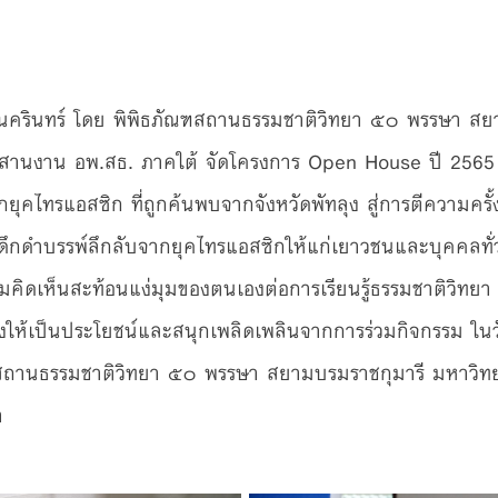
นครินทร์ โดย พิพิธภัณฑสถานธรรมชาติวิทยา ๕๐ พรรษา สย
ะสานงาน อพ.สธ. ภาคใต้ จัดโครงการ Open House ปี 2565 
ยุคไทรแอสซิก ที่ถูกค้นพบจากจังหวัดพัทลุง สู่การตีความครั้ง
ัตว์ดึกดำบรรพ์ลึกลับจากยุคไทรแอสซิกให้แก่เยาวชนและบุคคลทั
คิดเห็นสะท้อนแง่มุมของตนเองต่อการเรียนรู้ธรรมชาติวิทย
างให้เป็นประโยชน์และสนุกเพลิดเพลินจากการร่วมกิจกรรม ในว
สถานธรรมชาติวิทยา ๕๐ พรรษา สยามบรมราชกุมารี มหาวิทย
า