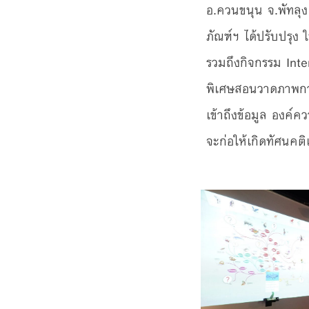
อ.ควนขนุน จ.พัทลุง อ
ภัณฑ์ฯ ได้ปรับปรุง
รวมถึงกิจกรรม Intera
พิเศษสอนวาดภาพการ
เข้าถึงข้อมูล องค์
จะก่อให้เกิดทัศนคติ