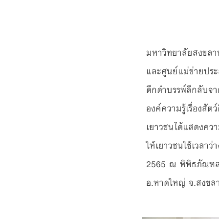
มหาวิทยาลัยสงขลา
และศูนย์แม่ข่ายปร
ดึกดำบรรพ์ลึกลับจาก
องค์ความรู้เรื่องส
เยาวชนได้แสดงความ
ให้เยาวชนใช้เวลาว่
2565 ณ พิพิธภัณฑ
อ.หาดใหญ่ จ.สงขล