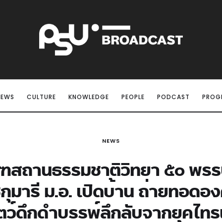
NEWS
CULTURE
KNOWLEDGE
PEOPLE
PODCAST
PROG
NEWS
ณฑสถานธรรมชาติวิทยา ๕๐ พร
ุมารี ม.อ. เปิดบ้าน ถ่ายทอดองค
สัตว์ดึกดำบรรพ์ลึกลับจากยุคไท