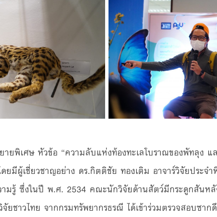
ายพิเศษ หัวข้อ “ความลับแห่งท้องทะเลโบราณของพัทลุง และ
โดยมีผู้เชี่ยวชาญอย่าง ดร.กิตติชัย ทองเติม อาจาร์วิจัยประจำพ
ามรู้ ซึ่งในปี พ.ศ. 2534 คณะนักวิจัยด้านสัตว์มีกระดูกสันห
ิจัยชาวไทย จากกรมทรัพยากรธรณี ได้เข้าร่วมตรวจสอบซากดึก