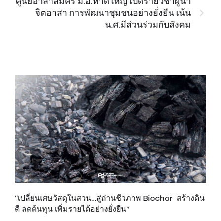
ศูนย์อาสาสมัคร ม.อ.หาดใหญ่ เปิดรายวิชาผู้นำ
จิตอาสา การพัฒนาชุมชนอย่างยั่งยืน เน้น
น.ศ.มีส่วนร่วมกับสังคม
“เปลี่ยนเศษวัสดุในสวน…สู่ถ่านชีวภาพ Biochar สร้างดิน
เพ
ดี ลดต้นทุน เพิ่มรายได้อย่างยั่งยืน”
ส
รั