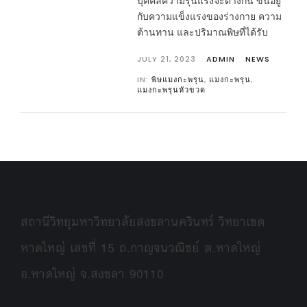
บุคคลความรุนแรงจะต่างกัน ขึ้นอยู่
กับความแข็งแรงของร่างกาย ความ
ต้านทาน และปริมาณพิษที่ได้รับ
JULY 21, 2023
ADMIN
NEWS
IN:
พิษแมงกะพรุน
,
แมงกะพรุน
,
แมงกะพรุนหัวขวด
สถานีวิทยุมหาวิทยาลัยสงขลานครินทร์ วิทยาเขต
หาดใหญ่ เลขที่ 15 ถ.กาญจนวณิชย์ ต.หาดใหญ่
อ.หาดใหญ่ จ.สงขลา 90110