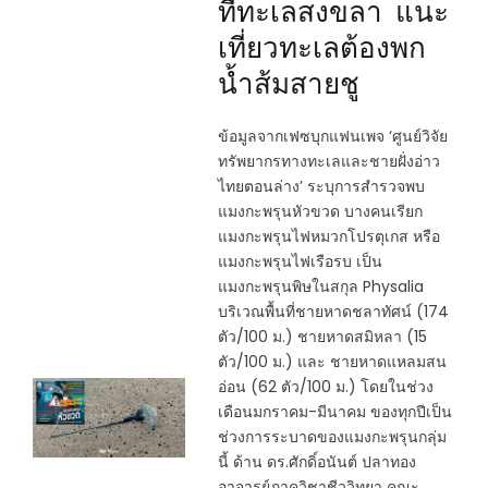
ที่ทะเลสงขลา แนะ
เที่ยวทะเลต้องพก
น้ำส้มสายชู
ข้อมูลจากเฟซบุกแฟนเพจ ‘ศูนย์วิจัย
ทรัพยากรทางทะเลและชายฝั่งอ่าว
ไทยตอนล่าง’ ระบุการสำรวจพบ
แมงกะพรุนหัวขวด บางคนเรียก
แมงกะพรุนไฟหมวกโปรตุเกส หรือ
แมงกะพรุนไฟเรือรบ เป็น
แมงกะพรุนพิษในสกุล Physalia
บริเวณพื้นที่ชายหาดชลาทัศน์ (174
ตัว/100 ม.) ชายหาดสมิหลา (15
ตัว/100 ม.) และ ชายหาดแหลมสน
อ่อน (62 ตัว/100 ม.) โดยในช่วง
เดือนมกราคม-มีนาคม ของทุกปีเป็น
ช่วงการระบาดของแมงกะพรุนกลุ่ม
นี้ ด้าน ดร.ศักดิ์อนันต์ ปลาทอง
อาจารย์ภาควิชาชีววิทยา คณะ