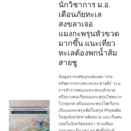
นักวิชาการ ม.อ.
เตือนภัยทะเล
สงขลาเจอ
แมงกะพรุนหัวขวด
มากขึ้น แนะเที่ยว
ทะเลต้องพกน้ำส้ม
สายชู
ข้อมูลจากเฟซบุกแฟนเพจ 'กรม
ทรัพยากรทางทะเลและชายฝั่ง' ระบุ
การสำรวจพบแมงกะพรุนหัวขวด
หรือบางคนเรียกแมงกะพรุนไฟหมวก
โปรตุเกส หรือแมงกะพรุนไฟเรือรบ
เป็นแมงกะพรุนพิษในสกุล Physalia
ในทุกจังหวัดชายฝั่งทะเล และเริ่มพบ
บ่อยในจังหวัดสงขลา ช่วงเดือน
มกราคม-มีนาคม ดร.ศักดิ์อนันต์