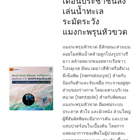
เตือนประชาชนลง
เล่นน้ำทะเล
ระมัดระวัง
แมงกะพรุนหัวขวด
แมงกะพรุนหัวขวด มีลักษณะส่วนบน
ลอยโผล่พ้นน้ำคล้ายลูกโป่งรูปร่างรี
ยาว คล้ายหมวกของทหารเรือชาว
โปรตุเกส มีหนวดยาวสีฟ้าหรือสีม่วง
มีเข็มพิษ (nematocyst) สำหรับ
ป้องกันตัวและจับเหยื่อ กระจายอยู่ทุก
ส่วนของร่างกาย โดยเฉพาะบริเวณ
หนวด (tentacle) สำหรับพิษของ
แมงกะพรุนหัวขวด มีผลต่อระบบ
ประสาท หัวใจ และผิวหนัง ส่วนใหญ่
ผู้ที่สัมผัสพิษจะมีอาการคัน และปวด
แสบปวดร้อนในเบื้องต้น โดยการ
แสดงอาการของพิษในผู้ป่วยแต่ละ