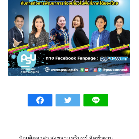
บัณฑิตอาสา สงขลานครินทร์ จัดทำฐาน