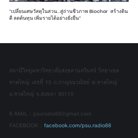
“เปลี่ยนเศษวัสดุในสวน…สู่ถ่านชีวภาพ Biochar สร้างดิน
เพ
ดี ลดต้นทุน เพิ่มรายได้อย่างยั่งยืน”
ส
รั
สถานีวิทยุมหาวิทยาลัยสงขลานครินทร์ วิทยาเขต
หาดใหญ่ เลขที่ 15 ถ.กาญจนวณิชย์ ต.หาดใหญ่
อ.หาดใหญ่ จ.สงขลา 90110
E-MAIL : psuradio88@gmail.com
FACEBOOK :
facebook.com/psu.radio88