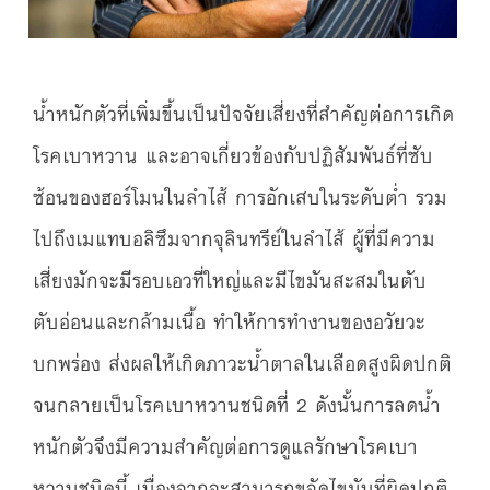
น้ำหนักตัวที่เพิ่มขึ้นเป็นปัจจัยเสี่ยงที่สำคัญต่อการเกิด
โรคเบาหวาน และอาจเกี่ยวข้องกับปฏิสัมพันธ์ที่ซับ
ซ้อนของฮอร์โมนในลำไส้ การอักเสบในระดับต่ำ รวม
ไปถึงเมแทบอลิซึมจากจุลินทรีย์ในลำไส้ ผู้ที่มีความ
เสี่ยงมักจะมีรอบเอวที่ใหญ่และมีไขมันสะสมในตับ
ตับอ่อนและกล้ามเนื้อ ทำให้การทำงานของอวัยวะ
บกพร่อง ส่งผลให้เกิดภาวะน้ำตาลในเลือดสูงผิดปกติ
จนกลายเป็นโรคเบาหวานชนิดที่ 2 ดังนั้นการลดน้ำ
หนักตัวจึงมีความสำคัญต่อการดูแลรักษาโรคเบา
หวานชนิดนี้ เนื่องจากจะสามารถขจัดไขมันที่ผิดปกติ