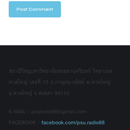
สถานีวิทยุมหาวิทยาลัยสงขลานครินทร์ วิทยาเขต
หาดใหญ่ เลขที่ 15 ถ.กาญจนวณิชย์ ต.หาดใหญ่
อ.หาดใหญ่ จ.สงขลา 90110
E-MAIL : psuradio88@gmail.com
FACEBOOK :
facebook.com/psu.radio88