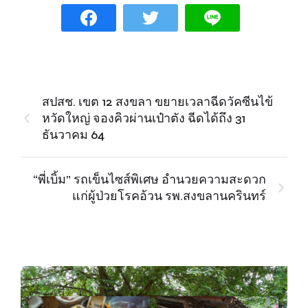
สปสช. เขต 12 สงขลา ขยายเวลาฉีดวัคซีนไข้
หวัดใหญ่ จองคิวผ่านเป๋าตัง ฉีดได้ถึง 31
ธันวาคม 64
“พี่เบิ้ม” รถเข็นไซส์พิเศษ อำนวยความสะดวก
แก่ผู้ป่วยโรคอ้วน รพ.สงขลานครินทร์