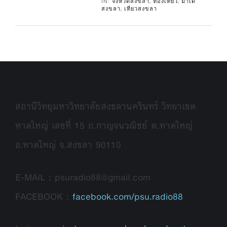
IN:
จังหวัดสงขลา
,
ท่องเที่ยว
,
มาเด้
สงขลา
,
เที่ยวสงขลา
สถานีวิทยุมหาวิทยาลัยสงขลานครินทร์ วิทยาเขต
หาดใหญ่ เลขที่ 15 ถ.กาญจนวณิชย์ ต.หาดใหญ่
อ.หาดใหญ่ จ.สงขลา 90110
E-MAIL : psuradio88@gmail.com
FACEBOOK :
facebook.com/psu.radio88