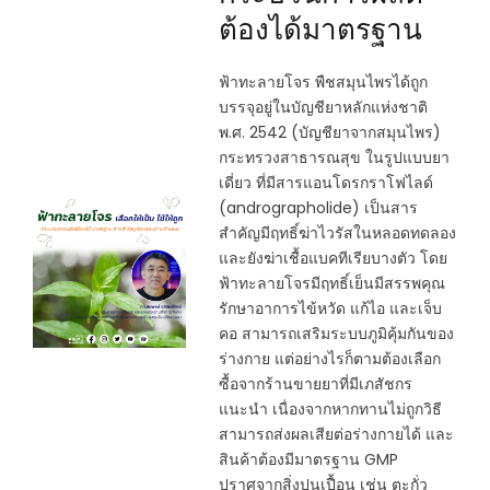
ต้องได้มาตรฐาน
ฟ้าทะลายโจร พืชสมุนไพรได้ถูก
บรรจุอยู่ในบัญชียาหลักแห่งชาติ
พ.ศ. 2542 (บัญชียาจากสมุนไพร)
กระทรวงสาธารณสุข ในรูปแบบยา
เดี่ยว ที่มีสารแอนโดรกราโฟไลด์
(andrographolide) เป็นสาร
สำคัญมีฤทธิ์ฆ่าไวรัสในหลอดทดลอง
และยังฆ่าเชื้อแบคทีเรียบางตัว โดย
ฟ้าทะลายโจรมีฤทธิ์เย็นมีสรรพคุณ
รักษาอาการไข้หวัด แก้ไอ และเจ็บ
คอ สามารถเสริมระบบภูมิคุ้มกันของ
ร่างกาย แต่อย่างไรก็ตามต้องเลือก
ซื้อจากร้านขายยาที่มีเภสัชกร
แนะนำ เนื่องจากหากทานไม่ถูกวิธี
สามารถส่งผลเสียต่อร่างกายได้ และ
สินค้าต้องมีมาตรฐาน GMP
ปราศจากสิ่งปนเปื้อน เช่น ตะกั่ว