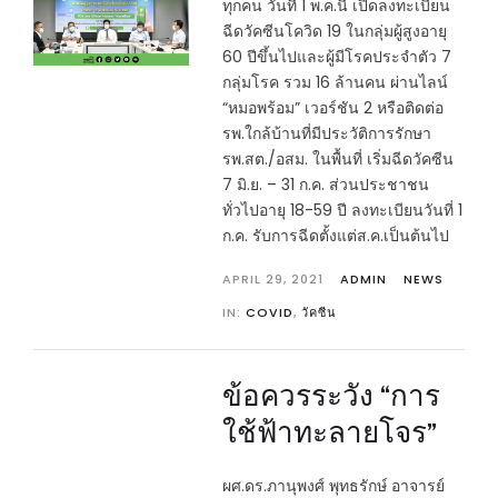
ทุกคน วันที่ 1 พ.ค.นี้ เปิดลงทะเบียน
ฉีดวัคซีนโควิด 19 ในกลุ่มผู้สูงอายุ
60 ปีขึ้นไปและผู้มีโรคประจำตัว 7
กลุ่มโรค รวม 16 ล้านคน ผ่านไลน์
“หมอพร้อม” เวอร์ชัน 2 หรือติดต่อ
รพ.ใกล้บ้านที่มีประวัติการรักษา
รพ.สต./อสม. ในพื้นที่ เริ่มฉีดวัคซีน
7 มิ.ย. – 31 ก.ค. ส่วนประชาชน
ทั่วไปอายุ 18-59 ปี ลงทะเบียนวันที่ 1
ก.ค. รับการฉีดตั้งแต่ส.ค.เป็นต้นไป
APRIL 29, 2021
ADMIN
NEWS
IN:
COVID
,
วัคซีน
ข้อควรระวัง “การ
ใช้ฟ้าทะลายโจร”
ผศ.ดร.ภานุพงศ์ พุทธรักษ์ อาจารย์