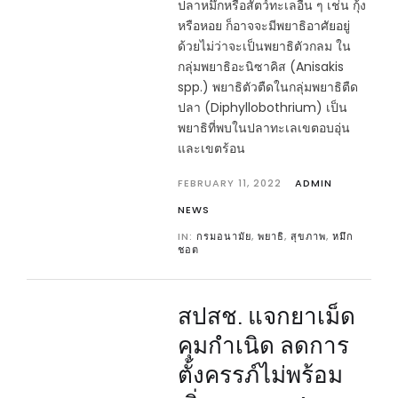
ปลาหมึกหรือสัตว์ทะเลอื่น ๆ เช่น กุ้ง
หรือหอย ก็อาจจะมีพยาธิอาศัยอยู่
ด้วยไม่ว่าจะเป็นพยาธิตัวกลม ใน
กลุ่มพยาธิอะนิซาคิส (Anisakis
spp.) พยาธิตัวตืดในกลุ่มพยาธิตืด
ปลา (Diphyllobothrium) เป็น
พยาธิที่พบในปลาทะเลเขตอบอุ่น
และเขตร้อน
FEBRUARY 11, 2022
ADMIN
NEWS
IN:
กรมอนามัย
,
พยาธิ
,
สุขภาพ
,
หมึก
ชอต
สปสช. แจกยาเม็ด
คุมกำเนิด ลดการ
ตั้งครรภ์ไม่พร้อม