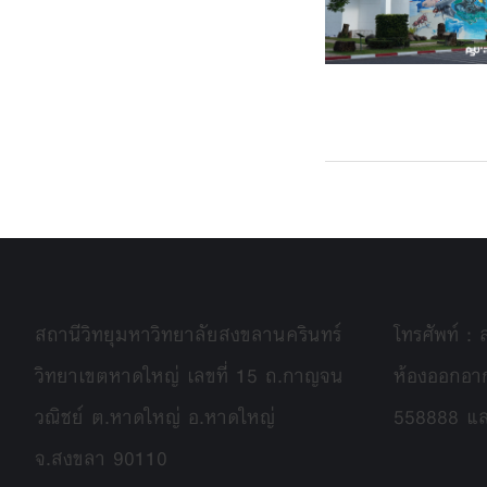
สถานีวิทยุมหาวิทยาลัยสงขลานครินทร์
โทรศัพท์ :
วิทยาเขตหาดใหญ่ เลขที่ 15 ถ.กาญจน
ห้องออกอา
วณิชย์ ต.หาดใหญ่ อ.หาดใหญ่
558888 แ
จ.สงขลา 90110