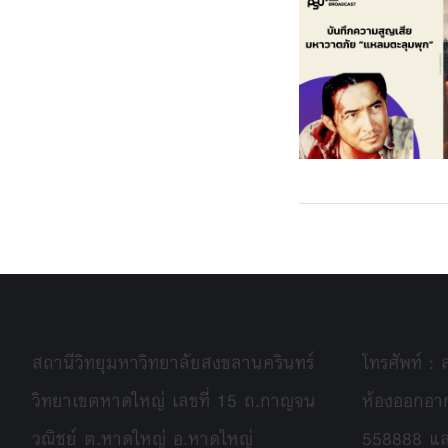
สถานีวิทยุมหาวิทยาลัยสงขลานครินทร์
โทรศัพท์ :
วิทยาเขตหาดใหญ่ เลขที่ 15 ถ.กาญจน
ห้องออกอา
วณิชย์ ต.หาดใหญ่ อ.หาดใหญ่
558888 แ