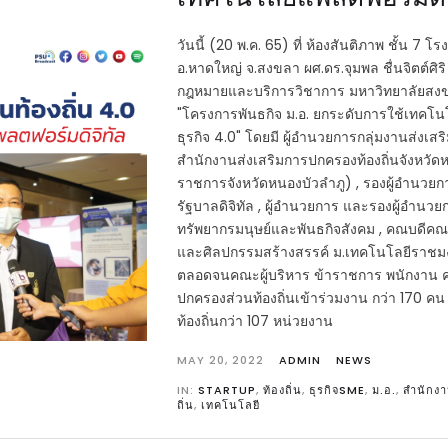
วันนี้ (20 พ.ค. 65) ที่ ห้องสันติภาพ ชั้น 7 โ
อ.หาดใหญ่ จ.สงขลา ผศ.ดร.จุมพล ชื่นจิตต์ศิร
กฎหมายและบริการวิชาการ มหาวิทยาลัยสงข
"โครงการพันธกิจ ม.อ. ยกระดับการใช้เทคโนโล
ธุรกิจ 4.0" โดยมี ผู้อำนวยการกลุ่มงานส่งเส
สำนักงานส่งเสริมการปกครองท้องถิ่นจังหวัดหน
ราชการจังหวัดหนองบัวลำภู) , รองผู้อำนว
รัฐบาลดิจิทัล , ผู้อำนวยการ และรองผู้อำน
ทรัพยากรมนุษย์และพันธกิจสังคม , คณบดีค
และศิลปกรรมสร้างสรรค์ ม.เทคโนโลยีราช
ตลอดจนคณะผู้บริหาร ข้าราชการ พนักงาน ครู
ปกครองส่วนท้องถิ่นเข้าร่วมงาน กว่า 170 ค
ท้องถิ่นกว่า 107 หน่วยงาน
MAY 20, 2022
ADMIN
NEWS
IN:
STARTUP
,
ท้องถิ่น
,
ธุรกิจSME
,
ม.อ.
,
สำนักงา
ถิ่น
,
เทคโนโลยี