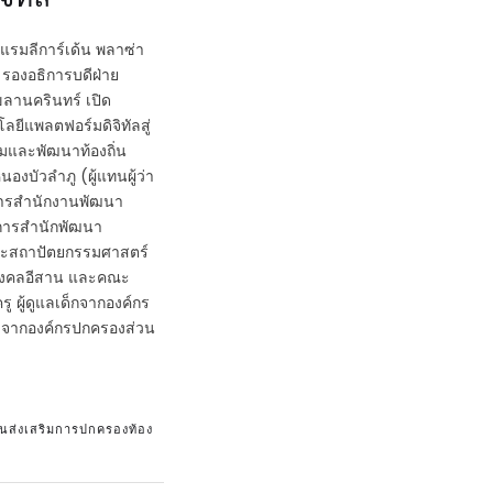
รงแรมลีการ์เด้น พลาซ่า
ิ รองอธิการบดีฝ่าย
ลานครินทร์ เปิด
ยีแพลตฟอร์มดิจิทัลสู่
ริมและพัฒนาท้องถิ่น
องบัวลำภู (ผู้แทนผู้ว่า
ยการสำนักงานพัฒนา
วยการสำนักพัฒนา
ณะสถาปัตยกรรมศาสตร์
มงคลอีสาน และคณะ
 ผู้ดูแลเด็กจากองค์กร
น จากองค์กรปกครองส่วน
นส่งเสริมการปกครองท้อง