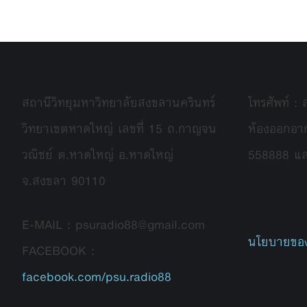
สถานีวิทยุมหาวิทยาลัยสงขลานครินทร์
โทรศัพท์ :
วิทยาเขตหาดใหญ่ เลขที่ 15 ถ.กาญจน
ห้องออกอา
วณิชย์ ต.หาดใหญ่ อ.หาดใหญ่
558888 แ
จ.สงขลา 90110
E-MAIL : psuradio88@gmail.com
นโยบายของ
FACEBOOK :
facebook.com/psu.radio88