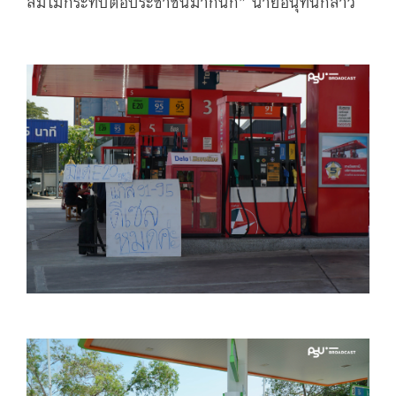
สมไม่กระทบต่อประชาชนมากนัก” นายอนุทินกล่าว