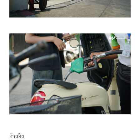
อ้างอิง