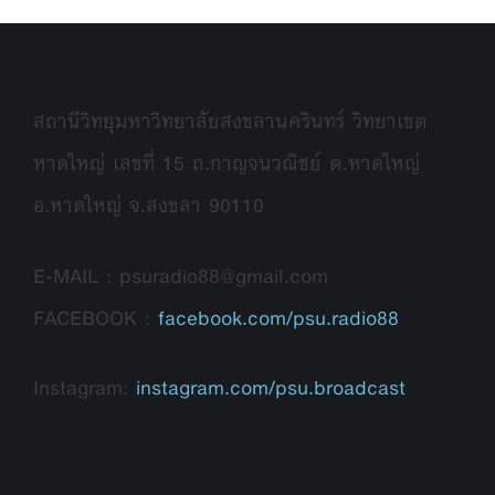
สถานีวิทยุมหาวิทยาลัยสงขลานครินทร์ วิทยาเขต
หาดใหญ่ เลขที่ 15 ถ.กาญจนวณิชย์ ต.หาดใหญ่
อ.หาดใหญ่ จ.สงขลา 90110
E-MAIL : psuradio88@gmail.com
FACEBOOK :
facebook.com/psu.radio88
Instagram:
instagram.com/psu.broadcast