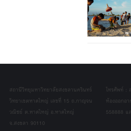
สถานีวิทยุมหาวิทยาลัยสงขลานครินทร์
โทรศัพท์ :
วิทยาเขตหาดใหญ่ เลขที่ 15 ถ.กาญจน
ห้องออกอา
วณิชย์ ต.หาดใหญ่ อ.หาดใหญ่
558888 แ
จ.สงขลา 90110