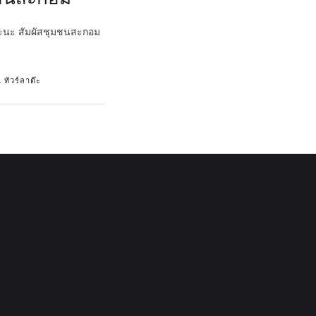
ปจะนะ สัมผัสชุมชนสะกอม
,
ทัวร์ลาต๊ะ