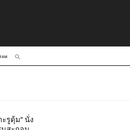
RAM
ูดุ้ม” นั่ง
มชนสะกอม