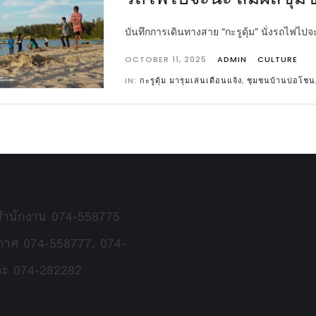
บันทึกการเดินทางสาย “กะรูดุ้ม” นั่งรถไฟไ
OCTOBER 11, 2025
ADMIN
CULTURE
IN:
กะรูดุ้ม มารุมเล่นเดือนแจ้ง
,
ชุมชนบ้านบ่อโชน
 สำนักงาน 074-558775
กาศ 074-558777, 074-
ละ 074-282282