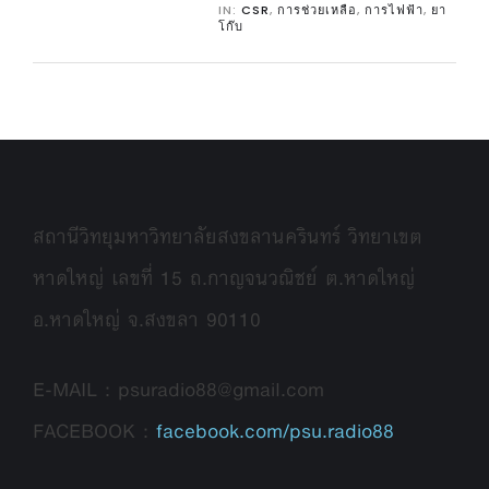
IN:
CSR
,
การช่วยเหลือ
,
การไฟฟ้า
,
ยา
โก๊บ
สถานีวิทยุมหาวิทยาลัยสงขลานครินทร์ วิทยาเขต
หาดใหญ่ เลขที่ 15 ถ.กาญจนวณิชย์ ต.หาดใหญ่
อ.หาดใหญ่ จ.สงขลา 90110
E-MAIL : psuradio88@gmail.com
FACEBOOK :
facebook.com/psu.radio88