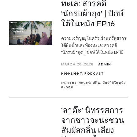
ทะเล: สารคดี
‘นักรบผ้าถุง’ | ปักษ์
ใต้ในหนัง EP.16
ความเจริญอยู่ในครัว ผ่านทรัพยากร
ใต้ผืนน้ำและท้องทะเล: สารคดี
‘นักรบผ้าถุง’ | ปักษ์ใต้ในหนัง EP.16
MARCH 20, 2026
ADMIN
HIGHLIGHT
,
PODCAST
IN:
จะนะ
,
จะนะรักษ์ถิ่น
,
ปักษ์ใต้ในหนัง
,
สะกอม
‘ลาต๊ะ’ นิทรรศการ
จากชาวจะนะชวน
สัมผัสกลิ่น เสียง