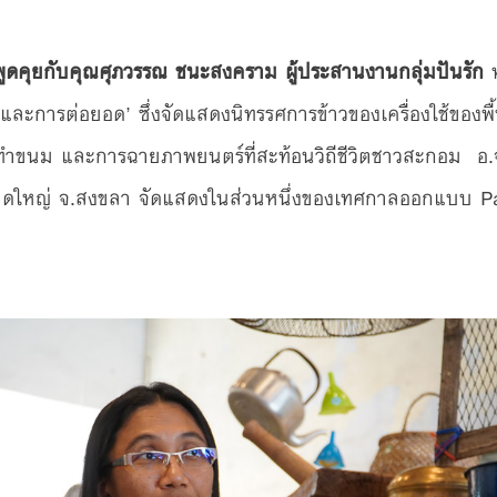
ูดคุยกับคุณศุภวรรณ ชนะสงคราม ผู้ประสานงานกลุ่มปันรัก
ละการต่อยอด’ ซึ่งจัดแสดงนิทรรศการข้าวของเครื่องใช้ของพื้น
ารทำขนม และการฉายภาพยนตร์ที่สะท้อนวิถีชีวิตชาวสะกอม อ.
ดใหญ่ จ.สงขลา จัดแสดงในส่วนหนึ่งของเทศกาลออกแบบ Pa