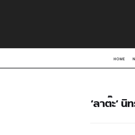
HOME
‘ลาต๊ะ’ น