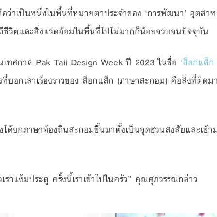
่งถือว่าเป็นหนึ่งในพื้นที่หมายตาประจำของ ‘การพัฒนา’ อุตสาห
ีชีวิตและสิ่งแวดล้อมในพื้นที่ไปไม่มากก็น้อยจวบจนปัจจุบัน
ในเทศกาล Pak Taii Design Week ปี 2023 ในชื่อ
‘ส็อกแส็ก
ี่บอกเล่าเรื่องราวของ ส็อกแส็ก (ภาษาสะกอม) คือสิ่งที่ติดม
จึงได้ยกภาษาท้องถิ่นสะกอมขึ้นมาตั้งเป็นจุดชวนสงสัยและเข้ามา
้วเราแง้มประตู ครั้งนี้เราเข้าไปในครัว” คุณศุภวรรณกล่าว