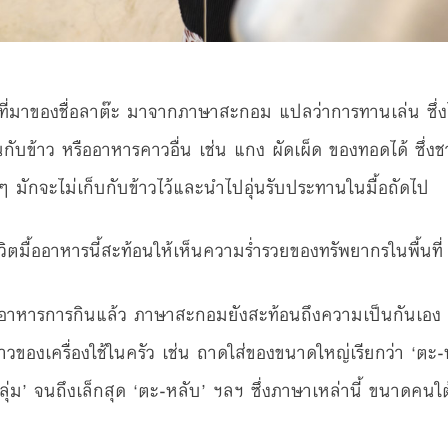
ที่มาของชื่อลาต๊ะ มาจากภาษาสะกอม แปลว่าการทานเล่น ซึ่งไ
กับข้าว หรืออาหารคาวอื่น เช่น แกง ผัดเผ็ด ของทอดได้ ซึ
ๆ มักจะไม่เก็บกับข้าวไว้และนำไปอุ่นรับประทานในมื้อถัดไป
ชีวิตมื้ออาหารนี้สะท้อนให้เห็นความร่ำรวยของทรัพยากรในพื้นที่
านอาหารการกินแล้ว ภาษาสะกอมยังสะท้อนถึงความเป็นกันเอง
ข้าวของเครื่องใช้ในครัว เช่น ถาดใส่ของขนาดใหญ่เรียกว่า ‘ต
่ม’ จนถึงเล็กสุด ‘ตะ-หลับ’ ฯลฯ ซึ่งภาษาเหล่านี้ ขนาดคนใต้ด