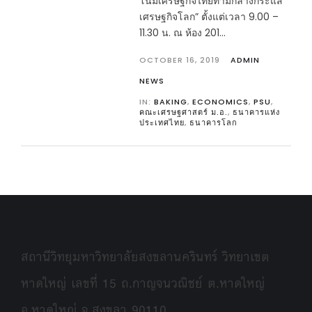
โน้มเศรษฐกิจไทยท่ามกลางกระแส
เศรษฐกิจโลก” ตั้งแต่เวลา 9.00 –
11.30 น. ณ ห้อง 201...
OCTOBER 16, 2019
ADMIN
NEWS
IN:
BAKING
,
ECONOMICS
,
PSU
,
คณะเศรษฐศาสตร์ ม.อ.
,
ธนาคารแห่ง
ประเทศไทย
,
ธนาคารโลก
สถานีวิทยุมหาวิทยาลัยสงขลานครินทร์ วิทยาเขต
หาดใหญ่ เลขที่ 15 ถ.กาญจนวณิชย์ ต.หาดใหญ่
อ.หาดใหญ่ จ.สงขลา 90110