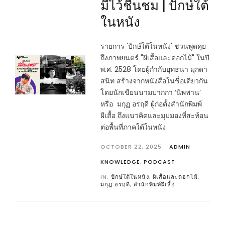
มีไว้ชื่นชม | ปักษ์ใต้
ในหนัง
รายการ 'ปักษ์ใต้ในหนัง' ชวนพูดคุย
ถึงภาพยนตร์ "ผีเสื้อและดอกไม้" ในปี
พ.ศ. 2528 โดยผู้กำกับยุทธนา มุกดา
สนิท สร้างจากหนังสือในชื่อเดียวกัน
โดยนักเขียนนามปากกา ‘นิพพาน’
หรือ มกุฏ อรฤดี ผู้ก่อตั้งสำนักพิมพ์
ผีเสื้อ ถึงแนวคิดและมุมมองที่สะท้อน
ต่อพื้นที่ภาคใต้ในหนัง
OCTOBER 22, 2025
ADMIN
KNOWLEDGE
,
PODCAST
IN:
ปักษ์ใต้ในหนัง
,
ผีเสื้อและดอกไม้
,
มกุฏ อรฤดี
,
สำนักพิมพ์ผีเสื้อ