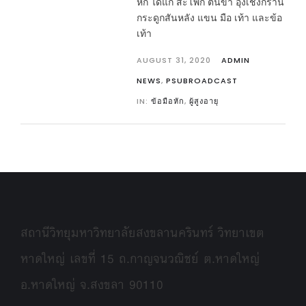
หัก ได้แก่ สะโพก ต้นขา อุ้งเชิงกราน
กระดูกสันหลัง แขน มือ เท้า และข้อ
เท้า
AUGUST 31, 2020
ADMIN
NEWS
,
PSUBROADCAST
IN:
ข้อมือหัก
,
ผู้สูงอายุ
สถานีวิทยุมหาวิทยาลัยสงขลานครินทร์ วิทยาเขต
หาดใหญ่ เลขที่ 15 ถ.กาญจนวณิชย์ ต.หาดใหญ่
อ.หาดใหญ่ จ.สงขลา 90110