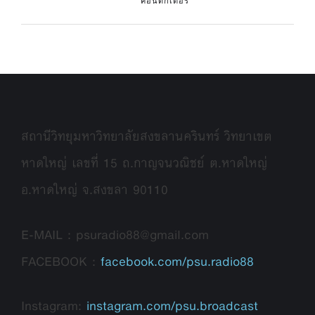
คอนดักเตอร์
สถานีวิทยุมหาวิทยาลัยสงขลานครินทร์ วิทยาเขต
หาดใหญ่ เลขที่ 15 ถ.กาญจนวณิชย์ ต.หาดใหญ่
อ.หาดใหญ่ จ.สงขลา 90110
E-MAIL : psuradio88@gmail.com
FACEBOOK :
facebook.com/psu.radio88
Instagram:
instagram.com/psu.broadcast