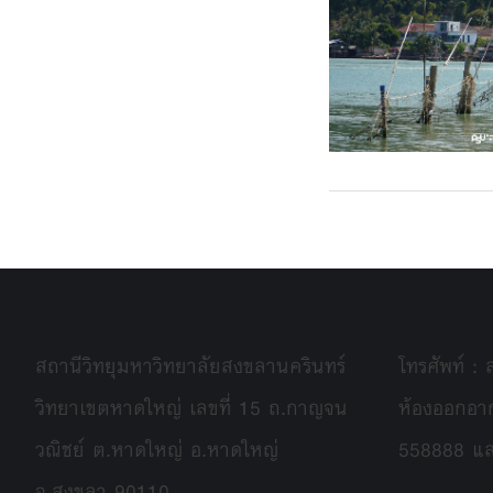
สถานีวิทยุมหาวิทยาลัยสงขลานครินทร์
โทรศัพท์ :
วิทยาเขตหาดใหญ่ เลขที่ 15 ถ.กาญจน
ห้องออกอา
วณิชย์ ต.หาดใหญ่ อ.หาดใหญ่
558888 แ
จ.สงขลา 90110