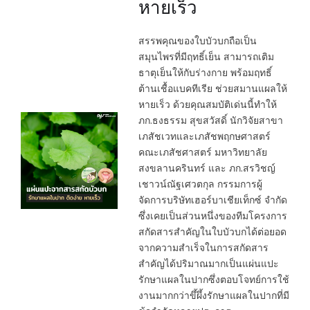
หายเร็ว
สรรพคุณของใบบัวบกถือเป็น
สมุนไพรที่มีฤทธิ์เย็น สามารถเติม
ธาตุเย็นให้กับร่างกาย พร้อมฤทธิ์
ต้านเชื้อแบคทีเรีย ช่วยสมานแผลให้
หายเร็ว ด้วยคุณสมบัติเด่นนี้ทำให้
ภก.ธงธรรม สุขสวัสดิ์ นักวิจัยสาขา
เภสัชเวทและเภสัชพฤกษศาสตร์
คณะเภสัชศาสตร์ มหาวิทยาลัย
สงขลานครินทร์ และ ภก.สรวิชญ์
เชาวน์ณัฐเศวตกุล กรรมการผู้
จัดการบริษัทเฮอร์บาเชียเท็กซ์ จำกัด
ซึ่งเคยเป็นส่วนหนึ่งของทีมโครงการ
สกัดสารสำคัญในใบบัวบกได้ต่อยอด
จากความสำเร็จในการสกัดสาร
สำคัญได้ปริมาณมากเป็นแผ่นแปะ
รักษาแผลในปากซึ่งตอบโจทย์การใช้
งานมากกว่าขึ้ผึ้งรักษาแผลในปากที่มี