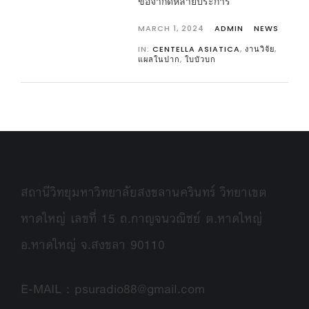
ข้อจำกัดหลายประการ
MARCH 1, 2024
ADMIN
NEWS
IN:
CENTELLA ASIATICA
,
งานวิจัย
,
แผลในปาก
,
ใบบัวบก
สถานีวิทยุมหาวิทยาลัยสงขลานครินทร์ วิทยาเขต
หาดใหญ่ เลขที่ 15 ถ.กาญจนวณิชย์ ต.หาดใหญ่
อ.หาดใหญ่ จ.สงขลา 90110
E-MAIL : psuradio88@gmail.com