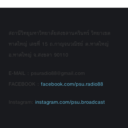
สถานีวิทยุมหาวิทยาลัยสงขลานครินทร์ วิทยาเขต
หาดใหญ่ เลขที่ 15 ถ.กาญจนวณิชย์ ต.หาดใหญ่
อ.หาดใหญ่ จ.สงขลา 90110
E-MAIL : psuradio88@gmail.com
FACEBOOK :
facebook.com/psu.radio88
Instagram:
instagram.com/psu.broadcast