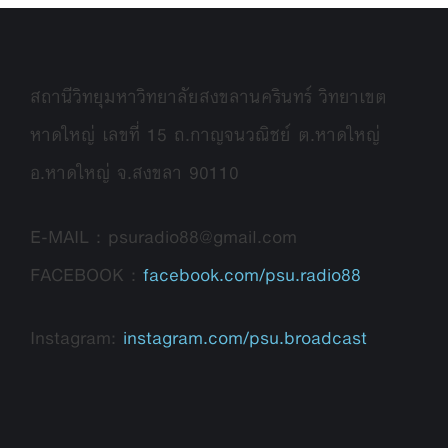
สถานีวิทยุมหาวิทยาลัยสงขลานครินทร์ วิทยาเขต
หาดใหญ่ เลขที่ 15 ถ.กาญจนวณิชย์ ต.หาดใหญ่
อ.หาดใหญ่ จ.สงขลา 90110
E-MAIL : psuradio88@gmail.com
FACEBOOK :
facebook.com/psu.radio88
Instagram:
instagram.com/psu.broadcast