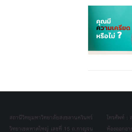
สถานีวิทยุมหาวิทยาลัยสงขลานครินทร์
โทรศัพท์ :
วิทยาเขตหาดใหญ่ เลขที่ 15 ถ.กาญจน
ห้องออกอา