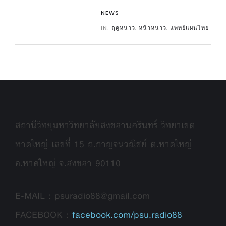
NEWS
IN:
ฤดูหนาว
,
หน้าหนาว
,
แพทย์แผนไทย
สถานีวิทยุมหาวิทยาลัยสงขลานครินทร์ วิทยาเขต
หาดใหญ่ เลขที่ 15 ถ.กาญจนวณิชย์ ต.หาดใหญ่
อ.หาดใหญ่ จ.สงขลา 90110
E-MAIL : psuradio88@gmail.com
FACEBOOK :
facebook.com/psu.radio88