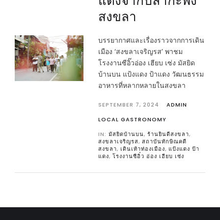
แดงจากปลากะพง
สงขลา
บรรยากาศและเรื่องราวจากการเดิน
เมือง ‘สงขลาเจริญรส’ พาชม
โรงงานซีอิ๊วอ่อง เฮียบ เซ่ง มัสยิด
บ้านบน แป้งแดง ป้าแดง วัฒนธรรม
อาหารที่หลากหลายในสงขลา
SEPTEMBER 7, 2024
ADMIN
LOCAL GASTRONOMY
IN:
มัสยิดบ้านบน
,
ร้านยินดีสงขลา
,
สงขลาเจริญรส
,
สถาบันทักษิณคดี
สงขลา
,
เดินเท้าท่องเมือง
,
แป้งแดง ป้า
แดง
,
โรงงานซีอิ๋ว อ่อง เฮียบ เซ่ง