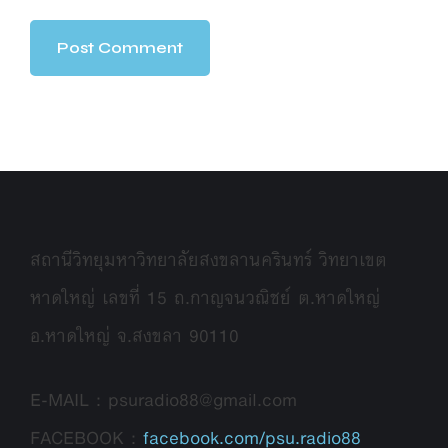
สถานีวิทยุมหาวิทยาลัยสงขลานครินทร์ วิทยาเขต
หาดใหญ่ เลขที่ 15 ถ.กาญจนวณิชย์ ต.หาดใหญ่
อ.หาดใหญ่ จ.สงขลา 90110
E-MAIL : psuradio88@gmail.com
FACEBOOK :
facebook.com/psu.radio88