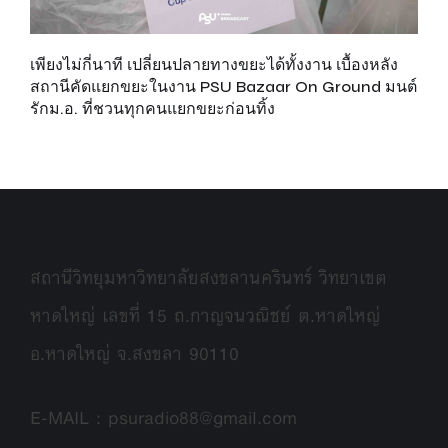
กะ
เพียงไม่กี่นาที เปลี่ยนปลายทางขยะได้ทั้งงาน เบื้องหลัง
บา
สถานีคัดแยกขยะในงาน PSU Bazaar On Ground มนต์
เต
รักม.อ. ที่ชวนทุกคนแยกขยะก่อนทิ้ง
สถานีวิทยุมหาวิทยาลัยสงขลานครินทร์ วิทยาเขต
หาดใหญ่ เลขที่ 15 ถ.กาญจนวณิชย์ ต.หาดใหญ่
อ.หาดใหญ่ จ.สงขลา 90110
E-MAIL : psuradio88@gmail.com