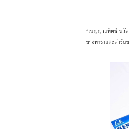
“เบญญาแพ็ตช์ นวั
ยางพาราและตำรับย