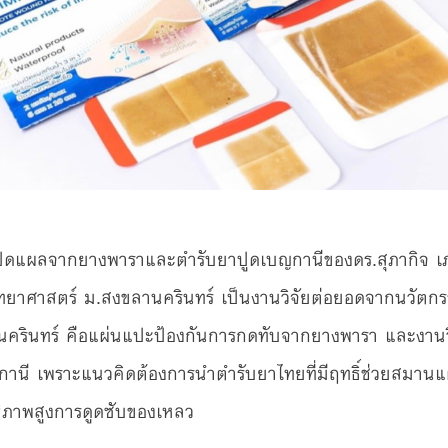
ปิดแผลจากยางพาราและตำรับยาปูดเบญกานีของดร.สุภากิจ เภ
ิทยาศาสตร์ ม.สงขลานครินทร์ เป็นงานวิจัยต่อยอดจากนวัตกร
ครินทร์ คือแผ่นแปะป้องกันการกดทับจากยางพารา และงานว
านี เพราะแนวคิดต้องการนำตำรับยาไทยที่มีฤทธิ์ช่วยสมานแ
ทธิภาพสูงการดูดซับของเหลว