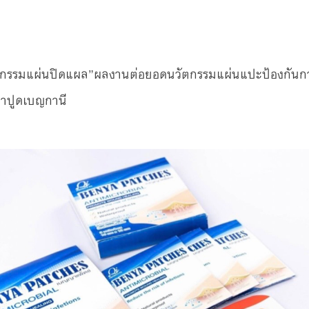
ตกรรมแผ่นปิดแผล”ผลงานต่อยอดนวัตกรรมแผ่นแปะป้องกันก
าปูดเบญกานี