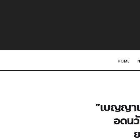
HOME
“เบญญาแ
อดนว
ย