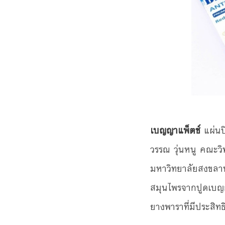
เบญญาแพ็ตช์
แผ่น
วรรณ วุ่นหนู คณะว
มหาวิทยาลัยสงขลาน
สมุนไพรจากปูดเบญก
ยางพาราที่มีประสิ