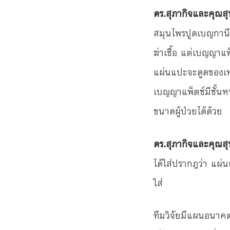
ดร.สุภากิจและคุณสุท
สมุนไพรปูดเบญกานีช
ฆ่าเชื้อ แต่เบญญาแ
แผ่นแปะจะดูดของเ
เบญญาแพ็ตช์มีชั้นห
ขนาดผู้ป่วยได้ด้วย
ดร.สุภากิจและคุณสุ
ได้ใส่ปรากฎว่า แผ่นแ
ใส่
ทีมวิจัยมีแผนอนาคต