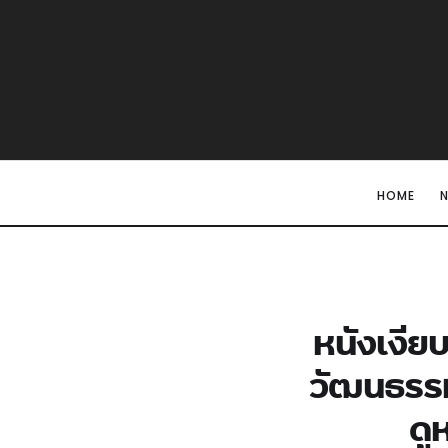
HOME
หนังเงีย
วัฒนธรรม
ดู