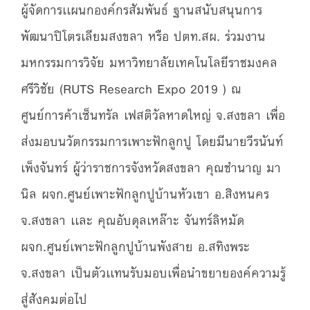
ผู้จัดการเเผนกองค์กรสัมพันธ์ ฐานสนับสนุนการ
พัฒนาปิโตรเลียมสงขลา หรือ ปตท.สผ. ร่วมงาน
มหกรรมการวิจัย มหาวิทยาลัยเทคโนโลยีราชมงคล
ศรีวิชัย (RUTS Research Expo 2019 ) ณ
ศูนย์การค้าเซ็นทรัล เฟสติวัลหาดใหญ่ จ.สงขลา เพื่อ
ส่งมอบนวัตกรรมการเพาะฟักลูกปู โดยมีนายวีรนันท์
เพ็งจันทร์ ผู้ว่าราชการจังหวัดสงขลา คุณชำนาญ มา
นิล ผจก.ศูนย์เพาะฟักลูกปูบ้านหัวเขา อ.สิงหนคร
จ.สงขลา เเละ คุณอับดุลเหล๊าะ จันทร์ลิหมัด
ผจก.ศูนย์เพาะฟักลูกปูบ้านพังสาย อ.สทิงพระ
จ.สงขลา เป็นตัวเเทนรับมอบเพื่อนำขยายองค์ความรู้
สู่สังคมต่อไป