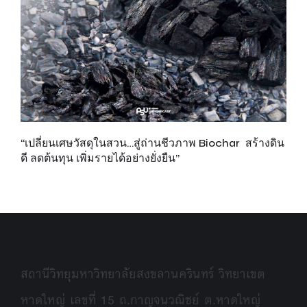
“เปลี่ยนเศษวัสดุในสวน…สู่ถ่านชีวภาพ Biochar สร้างดิน
เพ
ดี ลดต้นทุน เพิ่มรายได้อย่างยั่งยืน”
ส
รั
สถานีวิทยุมหาวิทยาลัยสงขลานครินทร์ วิทยาเขต
หาดใหญ่ เลขที่ 15 ถ.กาญจนวณิชย์ ต.หาดใหญ่