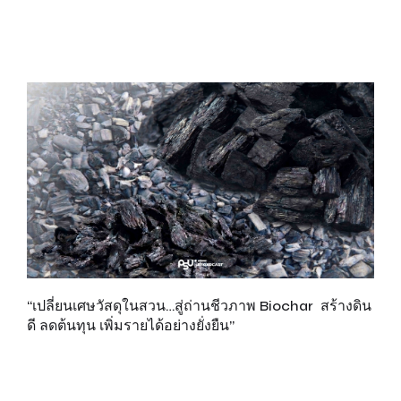
“เปลี่ยนเศษวัสดุในสวน…สู่ถ่านชีวภาพ Biochar สร้างดิน
เพ
ดี ลดต้นทุน เพิ่มรายได้อย่างยั่งยืน”
ส
รั