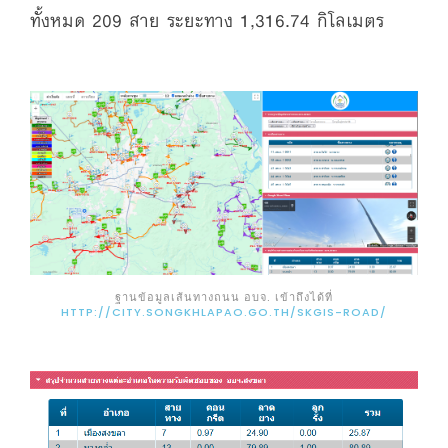
ทั้งหมด 209 สาย ระยะทาง 1,316.74 กิโลเมตร
ฐานข้อมูลเส้นทางถนน อบจ. เข้าถึงได้ที่
HTTP://CITY.SONGKHLAPAO.GO.TH/SKGIS-ROAD/