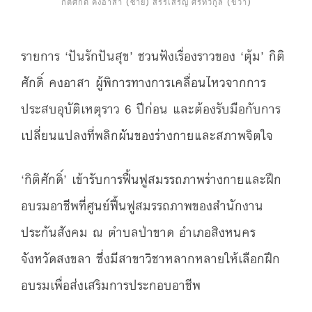
กิติศักดิ์ คงอาสา (ซ้าย) สรรเสริญ ศรีทวีกูล (ขวา)
รายการ ‘ปันรักปันสุข’ ชวนฟังเรื่องราวของ ‘ตุ้ม’ กิติ
ศักดิ์ คงอาสา ผู้พิการทางการเคลื่อนไหวจากการ
ประสบอุบัติเหตุราว 6 ปีก่อน และต้องรับมือกับการ
เปลี่ยนแปลงที่พลิกผันของร่างกายและสภาพจิตใจ
‘กิติศักดิ์’ เข้ารับการฟื้นฟูสมรรถภาพร่างกายและฝึก
อบรมอาชีพที่ศูนย์ฟื้นฟูสมรรถภาพของสำนักงาน
ประกันสังคม ณ ตำบลป่าขาด อำเภอสิงหนคร
จังหวัดสงขลา ซึ่งมีสาขาวิชาหลากหลายให้เลือกฝึก
อบรมเพื่อส่งเสริมการประกอบอาชีพ