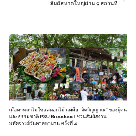
สัมผัสหาดใหญ่ผ่าน 9 สถานที่
เมื่อดาหลาไม่ใช่แค่ดอกไม้ แต่คือ “จิตวิญญาณ” ของผู้คน
“เ
ยก
และธรรมชาติ PSU Broadcast ชวนสัมผัสงาน
ดี
มหัศจรรย์วันดาหลาบาน ครั้งที่ 4