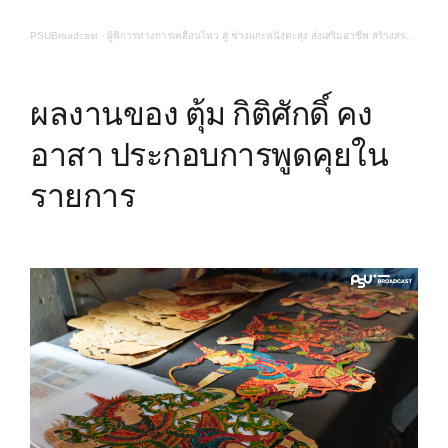
PSUBroadcast
·
ผู้พิการทางการเคลื่อนไหว สู่ ช่างแกะหนังตะลุง ส่งเสริมอาชีพ สร้างสรรค์วัฒนธรรม | ปันรักปันสุข
ผลงานของ ตุ้ม กิติศักดิ์ คง
อาสา ประกอบการพูดคุยใน
รายการ