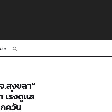
RAM
 จ.สงขลา”
 เร่งดูแล
กควัน