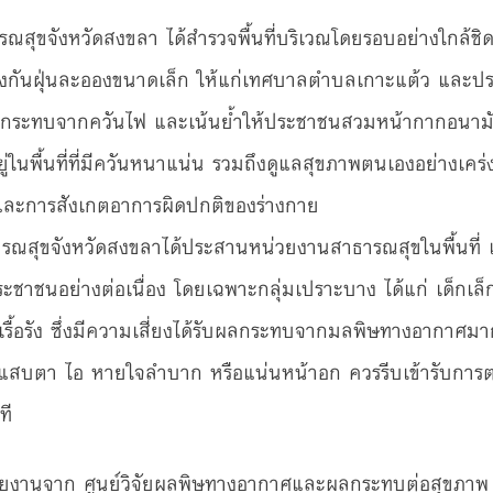
สุขจังหวัดสงขลา ได้สำรวจพื้นที่บริเวณโดยรอบอย่างใกล้ชิด
งกันฝุ่นละอองขนาดเล็ก ให้แก่เทศบาลตำบลเกาะแต้ว และประช
นผลกระทบจากควันไฟ และเน้นย้ำให้ประชาชนสวมหน้ากากอนามัย
ยู่ในพื้นที่ที่มีควันหนาแน่น รวมถึงดูแลสุขภาพตนเองอย่างเค
 และการสังเกตอาการผิดปกติของร่างกาย
ธารณสุขจังหวัดสงขลาได้ประสานหน่วยงานสาธารณสุขในพื้นที่ เพ
าชนอย่างต่อเนื่อง โดยเฉพาะกลุ่มเปราะบาง ได้แก่ เด็กเล็ก ผ
เรื้อรัง ซึ่งมีความเสี่ยงได้รับผลกระทบจากมลพิษทางอากาศมาก
 แสบตา ไอ หายใจลำบาก หรือแน่นหน้าอก ควรรีบเข้ารับการต
ที
รายงานจาก ศูนย์วิจัยผลพิษทางอากาศและผลกระทบต่อสุขภา