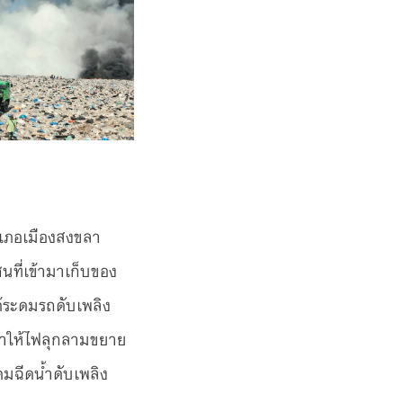
อำเภอเมืองสงขลา
นที่เข้ามาเก็บของ
ด้ระดมรถดับเพลิง
ึงทำให้ไฟลุกลามขยาย
ดมฉีดน้ำดับเพลิง