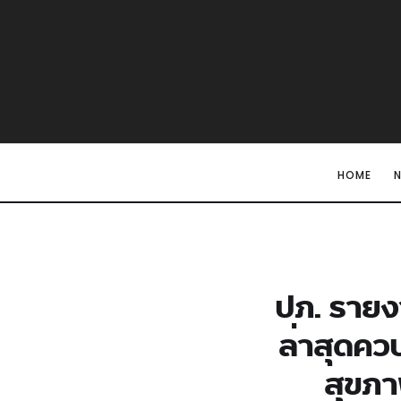
HOME
ปภ. รายง
ล่าสุดคว
สุขภ