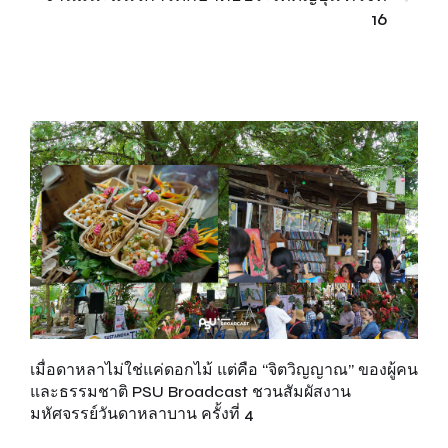
16
เมื่อดาหลาไม่ใช่แค่ดอกไม้ แต่คือ “จิตวิญญาณ” ของผู้คน
“เ
ยก
และธรรมชาติ PSU Broadcast ชวนสัมผัสงาน
ดี
มหัศจรรย์วันดาหลาบาน ครั้งที่ 4