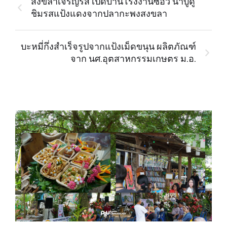
สงขลาเจริญรส เปิดบ้านโรงงานซีอิ๊ว น้ำบูดู
ชิมรสแป้งแดงจากปลากะพงสงขลา
บะหมี่กึ่งสำเร็จรูปจากแป้งเม็ดขนุน ผลิตภัณฑ์
จาก นศ.อุตสาหกรรมเกษตร ม.อ.