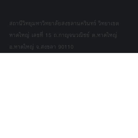
สถานีวิทยุมหาวิทยาลัยสงขลานครินทร์ วิทยาเขต
หาดใหญ่ เลขที่ 15 ถ.กาญจนวณิชย์ ต.หาดใหญ่
อ.หาดใหญ่ จ.สงขลา 90110
E-MAIL : psuradio88@gmail.com
FACEBOOK :
facebook.com/psu.radio88
Instagram:
instagram.com/psu.broadcast