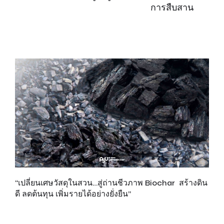
การสืบสาน
“เปลี่ยนเศษวัสดุในสวน…สู่ถ่านชีวภาพ Biochar สร้างดิน
เพ
ดี ลดต้นทุน เพิ่มรายได้อย่างยั่งยืน”
ส
รั