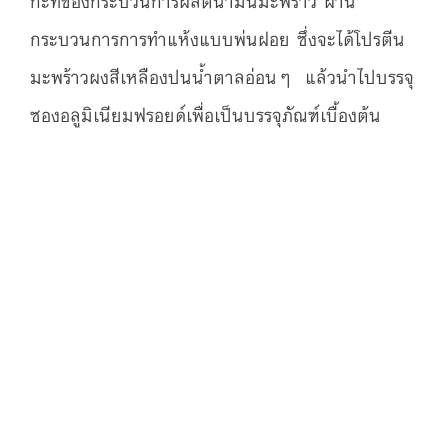
กะทิของกระบวนการผลิตน้ำมันมะพร้าว ผ่าน
กระบวนการการทำแห้งแบบพ่นฝอย ซึ่งจะได้โปรตีน
มะพร้าวผงสีเหลืองปนน้ำตาลอ่อนๆ แล้วนำไปบรรจุ
ซองอลูมิเนียมฟรอยด์เพื่อเป็นบรรจุภัณฑ์เบื้องต้น
โดยปกติโปรตีนที่ไม่ละลายน้ำนี้ไม่ถูกนำมาใช้
ประโยชน์เชิงพานิชย์ จนเมื่อทางสำนักงาน
สาธารณสุขจังหวัดสุราษฎร์ธานีได้พัฒนา
โครงการเมืองสมุนไพรขึ้น และได้คัดเลือก
ผลิตภัณฑ์น้ำมันมะพร้าว เห็ดแครง และขมิ้นชัน