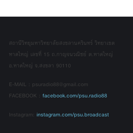
สถานีวิทยุมหาวิทยาลัยสงขลานครินทร์ วิทยาเขต
หาดใหญ่ เลขที่ 15 ถ.กาญจนวณิชย์ ต.หาดใหญ่
อ.หาดใหญ่ จ.สงขลา 90110
E-MAIL : psuradio88@gmail.com
FACEBOOK :
facebook.com/psu.radio88
Instagram:
instagram.com/psu.broadcast