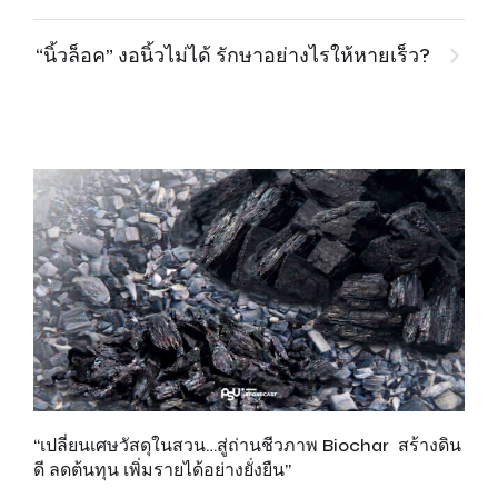
“นิ้วล็อค” งอนิ้วไม่ได้ รักษาอย่างไรให้หายเร็ว?
“เปลี่ยนเศษวัสดุในสวน…สู่ถ่านชีวภาพ Biochar สร้างดิน
เพ
ดี ลดต้นทุน เพิ่มรายได้อย่างยั่งยืน”
ส
รั