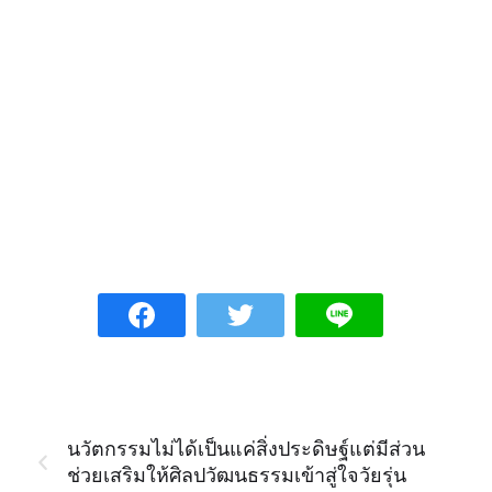
วนิลา รสสตรอเบอร์รี่ เป็นต้น นอกจากนี้อาจ
ปรับโครงสร้างให้ทานได้ง่ายยิ่งขึ้น เช่น ผลิต
เป็นโปรตีนมะพร้าวอัดเม็ด โปรตีนมะพร้าว
เสริมวิตามินบี เป็นต้น
นวัตกรรมไม่ได้เป็นแค่สิ่งประดิษฐ์แต่มีส่วน
ช่วยเสริมให้ศิลปวัฒนธรรมเข้าสู่ใจวัยรุ่น